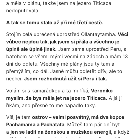
a měla v plánu, takže jsem na jezero Titicaca
nedoputovala.
A tak se tomu stalo až při mé třetí cestě.
Stojím celá ubrečená uprostřed Ollantaytamba.
Věci
vůbec nejdou tak, jak jsem si přála a všechno je
úplně ale úplně jinak.
Jsem sama uprostřed Peru, s
batohem se všemi mými věcmi na zádech a mám 13
dní do odletu. Všechny mé plány jsou ty tam a
přemýšlím, co dál. Jasně můžu odletět dřív, ale to
nechci.
Jsem rozhodnutá užít si Peru i tak.
Volám si s kamarádkou a ta mi říká,
Veroniko
myslím, že bys měla jet na jezero Titicaca.
A já jí
říkám, ano přesně to mě napadlo taky.
Víš, je tam
ostrov – velmi posvátný, má dva kopce
Pachamama a Pachatata
. Můžeš tam pár dní být
a
jen se ladit na ženskou a mužskou energii
, a když