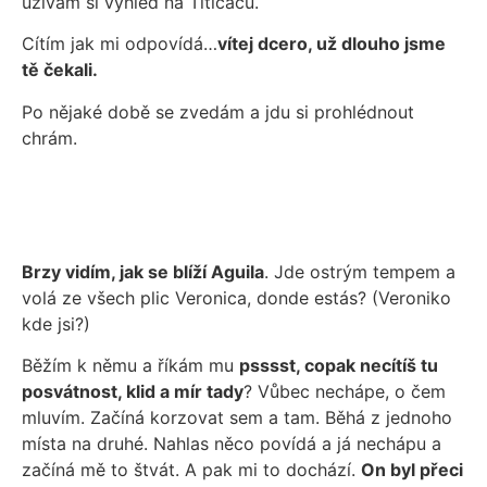
užívám si výhled na Titicacu.
Cítím jak mi odpovídá…
vítej dcero, už dlouho jsme
tě čekali.
Po nějaké době se zvedám a jdu si prohlédnout
chrám.
Brzy vidím, jak se blíží Aguila
. Jde ostrým tempem a
volá ze všech plic Veronica, donde estás? (Veroniko
kde jsi?)
Běžím k němu a říkám mu
psssst, copak necítíš tu
posvátnost, klid a mír tady
? Vůbec nechápe, o čem
mluvím. Začíná korzovat sem a tam. Běhá z jednoho
místa na druhé. Nahlas něco povídá a já nechápu a
začíná mě to štvát. A pak mi to dochází.
On byl přeci