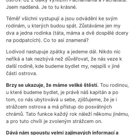
Jsem nadšená. Je to tu krásné.
Téměř všichni vystupují a jsou odváděni ke svým
rodinám, u kterých budou spát. Zůstáváme jen my
dva a jedna rodinka (táta, máma a dvě dospělé dcery
na podpatcích). Co to asi znamená?
Lodivod nastupuje zpátky a jedeme dál. Nikdo nic
neříká a tak nezbývá než důvěřovat, že nás veze k
další rodině, kde budeme bydlet my, nejspíš v jiné
části ostrova.
Brzy se ukazuje, že máme veliké štěstí.
Tou rodinou,
u které budeme bydlet, je právě náš kapitán a po
tom, co nás ubytovává u sebe, zjišťujeme, že je i
strážcem ostrova a má přístup do posvátných
chrámů. Tato funkce každý rok náleží někomu jinému,
a pro tuto chvíli je zvoleným strážcem on.
Dává nám spoustu velmi zajímavých informací a