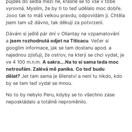
půjdeš do sedla mezi ně, krásně se to vše v tobě
vyrovná. Myslím, že by ti to teď udělalo moc dobře.
Jooo tak to máš velkou pravdu, odpovídám ji. Chtěla
jsem tam už dávno, tak děkuji za potvrzení.
Dávám si ještě pár dní v Ollantay na vzpamatování
a
jsem rozhodnutá odjet na Titicacu
. Večer si
googlim informace, jak se tam dostanu apod. a
najednou zjisťuji, že ostrov, na který se chci vydat, je
ve 4 100 m.n.m.
A sakra….Na to si sama teda moc
netroufám. Zalévá mě panika.
Co teď budu
dělat?
Jet tam sama je šílenství a není tu nikdo, kdo
by se tam teď vydal se mnou.
No to by nebylo Peru, kdyby se to všechno zase
neposkládalo a totálně neproměnilo.