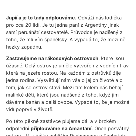
Jupíí a je to tady odplouváme.
Odváží nás lodička
pro cca 20 lidí. Je tu jedna paní z Argentiny jinak
samí peruánští cestovatelé. Průvodce je nadšený z
toho, že mluvím španělsky. A vypadá to, že mezi ně
hezky zapadnu.
Zastavujeme na rákosových ostrovech
, které jsou
úžasné. Celý ostrov je uměle vytvořen z vodních trav,
která na jezeře rostou. Na každém z ostrůvků žije
jedna rodina. Vysvětlují nám vše o jejich životě a o
tom, jak se ostrov staví. Mezi tím kolem nás běhají
malinké děti, které jsou nadšené z toho, když jim
dáváme banán a další ovoce. Vypadá to, že je možná
vidí poprvé v životě.
Po této pěkné zastávce plujeme dál a v brzkém
odpoledni
připlouváme na Amantaní.
Onen posvátný
ostrov. Už z dálky vyhlížím Pachamama a Pachatata.