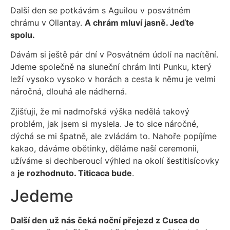
Další den se potkávám s Aguilou v posvátném
chrámu v Ollantay.
A chrám mluví jasně. Jeďte
spolu.
Dávám si ještě pár dní v Posvátném údolí na nacítění.
Jdeme společně na sluneční chrám Inti Punku, který
leží vysoko vysoko v horách a cesta k němu je velmi
náročná, dlouhá ale nádherná.
Zjišťuji, že mi nadmořská výška nedělá takový
problém, jak jsem si myslela. Je to sice náročné,
dýchá se mi špatně, ale zvládám to. Nahoře popíjíme
kakao, dáváme obětinky, děláme naší ceremonii,
užíváme si dechberoucí výhled na okolí šestitisícovky
a
je rozhodnuto. Titicaca bude
.
Jedeme
Další den už nás čeká noční přejezd z Cusca do