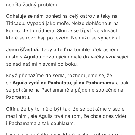
nedělá žádný problém.
Odhaluje se nám pohled na celý ostrov a taky na
Titicacu. Vypadá jako moře. Nelze dohlédnout na
konec. Je to nádhera. Slunce se třpytí ve vlnkách,
které se rozbíhají po jezeře. Nemůžu se vynadívat.
Jsem šťastná.
Tady a teď na tomhle překrásném
místě s Aguilou pozorujícím malé dravečky vznášející
se nad našimi hlavami po boku.
Když přicházíme do sedla, rozhodujeme se, že
se
Aguila vydá na Pachatatu, já na Pachamamu
a pak
se potkáme na Pachamamě a půjdeme společně na
Pachatatu.
Cítím, že by to mělo být tak, že se potkáme v sedle
mezi nimi, ale Aguila trvá na tom, že chce dnes vidět
i Pachamama a tak souhlasím.
Uvazuji si do šátku věci, které si chci vzít nahoru z