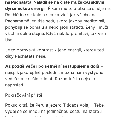
na Pachatata. Naladil se na čistě mužskou aktivní
dynamickou energii.
Říkám mu to a oba se smějeme.
Rozhlédne se kolem sebe a vidí, jak všichni na
Pachamamě jen tiše sedí, skoro jakoby meditovali,
pohybují se pomalu a nebo jsou statičtí. Ženy i muži
všichni úplně stejně. Když někdo promluví, tak velmi
tiše.
Je to obrovský kontrast k jeho energii, kterou teď
díky Pachatata nese.
Až pozdě večer po setmění sestupujeme dolů
–
nejspíš jako úplně poslední, možná nám vystydne i
večeře, ale nešlo odolat. Rozhodně tu nejsem
naposled.
Pokračování příště
Pokud cítíš, že Peru a jezero Titicaca volají i Tebe,
vydej se se mnou na jedinečnou cestu, na kterou