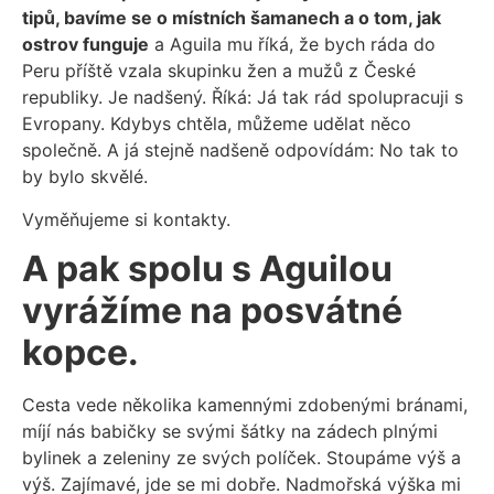
tipů, bavíme se o místních šamanech a o tom, jak
ostrov funguje
a Aguila mu říká, že bych ráda do
Peru příště vzala skupinku žen a mužů z České
republiky. Je nadšený. Říká: Já tak rád spolupracuji s
Evropany. Kdybys chtěla, můžeme udělat něco
společně. A já stejně nadšeně odpovídám: No tak to
by bylo skvělé.
Vyměňujeme si kontakty.
A pak spolu s Aguilou
vyrážíme na posvátné
kopce.
Cesta vede několika kamennými zdobenými bránami,
míjí nás babičky se svými šátky na zádech plnými
bylinek a zeleniny ze svých políček. Stoupáme výš a
výš. Zajímavé, jde se mi dobře. Nadmořská výška mi