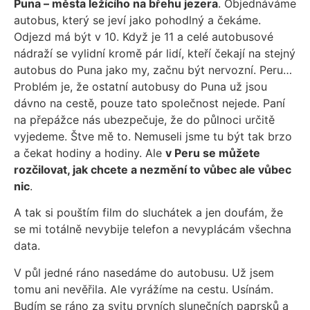
Puna – města ležícího na břehu jezera
. Objednáváme
autobus, který se jeví jako pohodlný a čekáme.
Odjezd má být v 10. Když je 11 a celé autobusové
nádraží se vylidní kromě pár lidí, kteří čekají na stejný
autobus do Puna jako my, začnu být nervozní. Peru…
Problém je, že ostatní autobusy do Puna už jsou
dávno na cestě, pouze tato společnost nejede. Paní
na přepážce nás ubezpečuje, že do půlnoci určitě
vyjedeme. Štve mě to. Nemuseli jsme tu být tak brzo
a čekat hodiny a hodiny. Ale
v Peru se můžete
rozčilovat, jak chcete a nezmění to vůbec ale vůbec
nic
.
A tak si pouštím film do sluchátek a jen doufám, že
se mi totálně nevybije telefon a nevyplácám všechna
data.
V půl jedné ráno nasedáme do autobusu. Už jsem
tomu ani nevěřila. Ale vyrážíme na cestu. Usínám.
Budím se ráno za svitu prvních slunečních paprsků a