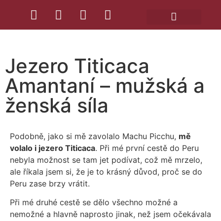
Přechodové rituály
Zahraniční cesty
Jezero Titicaca
Amantaní – mužská a
ženská síla
Podobně, jako si mě zavolalo Machu Picchu,
mě
volalo i jezero Titicaca
. Při mé první cestě do Peru
nebyla možnost se tam jet podívat, což mě mrzelo,
ale říkala jsem si, že je to krásný důvod, proč se do
Peru zase brzy vrátit.
Při mé druhé cestě se dělo všechno možné a
nemožné a hlavně naprosto jinak, než jsem očekávala