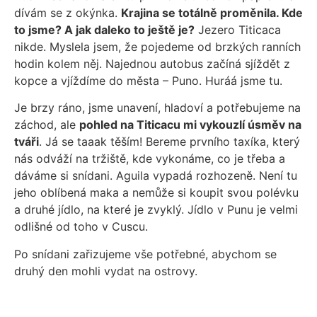
dívám se z okýnka.
Krajina se totálně proměnila. Kde
to jsme? A jak daleko to ještě je?
Jezero Titicaca
nikde. Myslela jsem, že pojedeme od brzkých ranních
hodin kolem něj. Najednou autobus začíná sjíždět z
kopce a vjíždíme do města – Puno. Huráá jsme tu.
Je brzy ráno, jsme unavení, hladoví a potřebujeme na
záchod, ale
pohled na Titicacu mi vykouzlí úsměv na
tváři
. Já se taaak těším! Bereme prvního taxíka, který
nás odváží na tržiště, kde vykonáme, co je třeba a
dáváme si snídani. Aguila vypadá rozhozeně. Není tu
jeho oblíbená maka a nemůže si koupit svou polévku
a druhé jídlo, na které je zvyklý. Jídlo v Punu je velmi
odlišné od toho v Cuscu.
Po snídani zařizujeme vše potřebné, abychom se
druhý den mohli vydat na ostrovy.