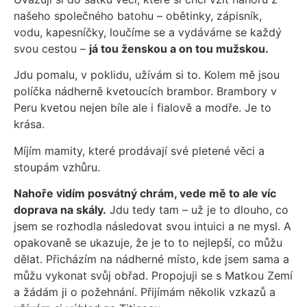
našeho společného batohu – obětinky, zápisník,
vodu, kapesníčky, loučíme se a vydáváme se každý
svou cestou –
já tou ženskou a on tou mužskou.
Jdu pomalu, v poklidu, užívám si to. Kolem mě jsou
políčka nádherně kvetoucích brambor. Brambory v
Peru kvetou nejen bíle ale i fialově a modře. Je to
krása.
Míjím mamity, které prodávají své pletené věci a
stoupám vzhůru.
Nahoře vidím posvátný chrám, vede mě to ale víc
doprava na skály.
Jdu tedy tam – už je to dlouho, co
jsem se rozhodla následovat svou intuici a ne mysl. A
opakovaně se ukazuje, že je to to nejlepší, co můžu
dělat. Přicházím na nádherné místo, kde jsem sama a
můžu vykonat svůj obřad. Propojuji se s Matkou Zemí
a žádám ji o požehnání. Přijímám několik vzkazů a