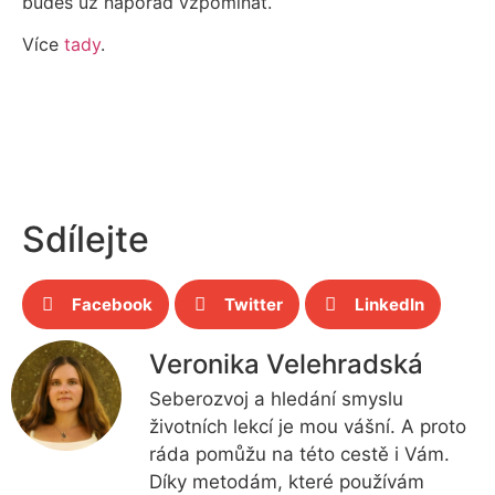
budeš už napořád vzpomínat.
Více
tady
.
Sdílejte
Facebook
Twitter
LinkedIn
Veronika Velehradská
Seberozvoj a hledání smyslu
životních lekcí je mou vášní. A proto
ráda pomůžu na této cestě i Vám.
Díky metodám, které používám