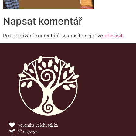
Napsat komentář
Pro přidávání komentářů se musíte nejdříve
přihlásit
.
Veronika Velehradská
IČ 06577521