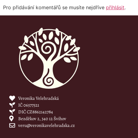
Pro přidávání komentářů se musíte nejdříve
přihlásit
.
Veronika Velehradská
IČ 06577521
DIČ CZ8862142784
Bezděkov 2, 340 12 Švihov
veru@veronikavelehradska.cz