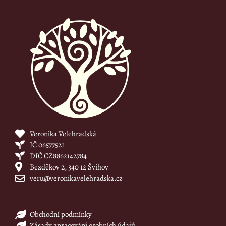
Veronika Velehradská
IČ 06577521
DIČ CZ8862142784
Bezděkov 2, 340 12 Švihov
veru@veronikavelehradska.cz
Obchodní podmínky
Zásady zpracování osobních údajů