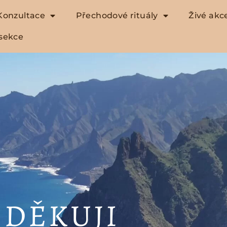
Konzultace
Přechodové rituály
Živé akc
sekce
DĚKUJI