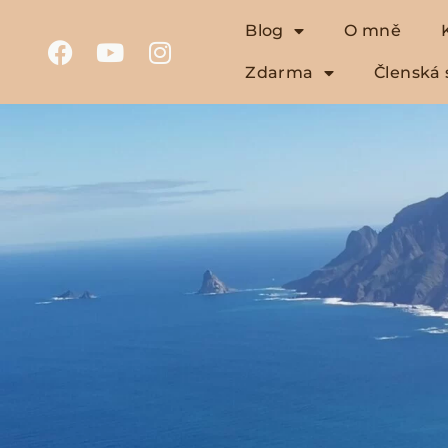
Blog
O mně
Zdarma
Členská 