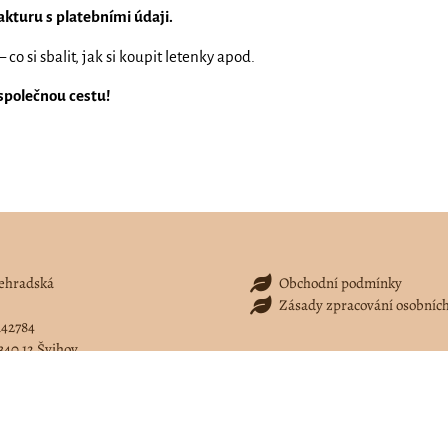
fakturu s platebními údaji.
– co si sbalit, jak si koupit letenky apod.
společnou cestu!
lehradská
Obchodní podmínky
Zásady zpracování osobníc
42784
340 12 Švihov
ojenisprirodou.cz