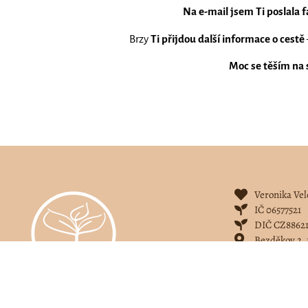
Na e-mail jsem Ti poslala 
Brzy
Ti přijdou další informace o cestě
Moc se těším na 
Veronika Ve
IČ 06577521
DIČ CZ88621
Bezděkov 2, 
veronika@sp