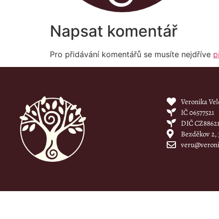
Napsat komentář
Pro přidávání komentářů se musíte nejdříve
p
Veronika Ve
IČ 06577521
DIČ CZ88621
Bezděkov 2, 
veru@veroni