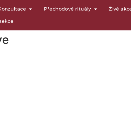
Konzultace
Přechodové rituály
Živé akc
sekce
ve