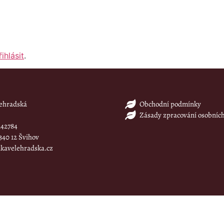
řihlásit
.
lehradská
Obchodní podmínky
Zásady zpracování osobníc
42784
340 12 Švihov
kavelehradska.cz