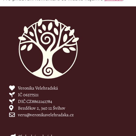
Veronika Velehradská
IČ 06577521
DIČ CZ8862142784
Bezděkov 2, 340 12 Švihov
veru@veronikavelehradska.cz